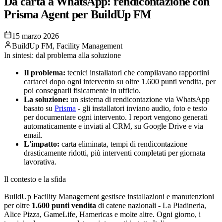
Da carta a WhatsApp: rendicontazione con
Prisma Agent per BuildUp FM
15 marzo 2026
BuildUp FM
,
Facility Management
In sintesi: dal problema alla soluzione
Il problema:
tecnici installatori che compilavano rapportini
cartacei dopo ogni intervento su oltre 1.600 punti vendita, per
poi consegnarli fisicamente in ufficio.
La soluzione:
un sistema di rendicontazione via WhatsApp
basato su
Prisma
- gli installatori inviano audio, foto e testo
per documentare ogni intervento. I report vengono generati
automaticamente e inviati al CRM, su Google Drive e via
email.
L'impatto:
carta eliminata, tempi di rendicontazione
drasticamente ridotti, più interventi completati per giornata
lavorativa.
Il contesto e la sfida
BuildUp Facility Management gestisce installazioni e manutenzioni
per oltre
1.600 punti vendita
di catene nazionali - La Piadineria,
Alice Pizza, GameLife, Hamericas e molte altre. Ogni giorno, i