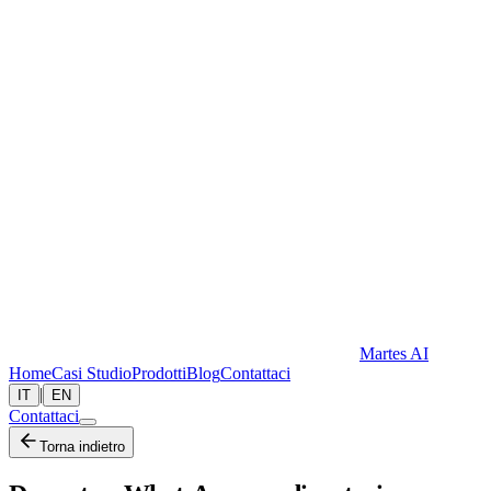
Martes AI
Home
Casi Studio
Prodotti
Blog
Contattaci
|
IT
EN
Contattaci
Torna indietro