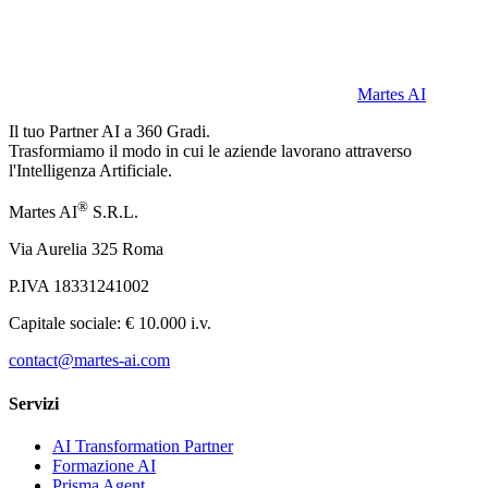
Formazione aziendale
— workshop pratici su AI, Prompt Engine
Automazione processi
— workflow AI per lead generation, custom
Martes AI
SETTORI IN CUI OPERIAMO
Il tuo Partner AI a 360 Gradi.
Trasformiamo il modo in cui le aziende lavorano attraverso
Edilizia e gestione cantieri
l'Intelligenza Artificiale.
Studi legali e commercialisti
®
Martes AI
S.R.L.
E-commerce e retail
Via Aurelia 325 Roma
Sanità e cliniche
P.IVA 18331241002
Turismo e hospitality
Capitale sociale: € 10.000 i.v.
Facility management e pulizie
contact@martes-ai.com
Logistica e trasporti
Servizi
Con oltre
50 aziende italiane
già trasformate, Martes AI applica il Framework
AI Transformation Partner
Formazione AI
Prisma Agent