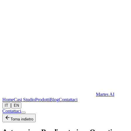
Martes AI
Home
Casi Studio
Prodotti
Blog
Contattaci
|
IT
EN
Contattaci
Torna indietro