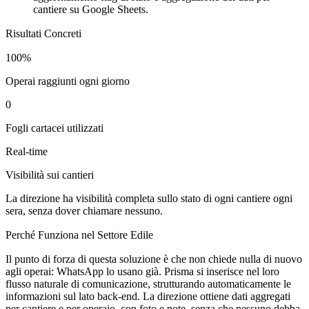
cantiere su Google Sheets.
Risultati Concreti
100%
Operai raggiunti ogni giorno
0
Fogli cartacei utilizzati
Real-time
Visibilità sui cantieri
La direzione ha visibilità completa sullo stato di ogni cantiere ogni
sera, senza dover chiamare nessuno.
Perché Funziona nel Settore Edile
Il punto di forza di questa soluzione è che non chiede nulla di nuovo
agli operai: WhatsApp lo usano già. Prisma si inserisce nel loro
flusso naturale di comunicazione, strutturando automaticamente le
informazioni sul lato back-end. La direzione ottiene dati aggregati
per cantiere e per operaio, con foto e note, senza che nessuno debba