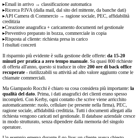
▸
Email in arrivo → classificazione automatica
▸
Ricerca P.IVA (dalla mail, dal sito del mittente, da banche dati)
▸
API Camera di Commercio → ragione sociale, PEC, affidabilità
creditizia
▸
Creazione anagrafica + caricamento documenti nel gestionale
▸
Preventivo preparato in bozza, commerciale in copia
▸
Risposta al cliente: richiesta presa in carico
I risultati concreti
Il risparmio più evidente è sulla gestione delle offerte:
da 15-20
minuti per pratica a zero tempo manuale
. Su quasi 800 richieste
di offerta all'anno, questo si traduce in oltre
200 ore di back office
recuperate
- riutilizzabili su attività ad alto valore aggiunto come le
chiamate commerciali.
Ma Giampaolo Rocchi è chiaro su cosa considera più importante:
la
qualità del dato
. Prima, i dati anagrafici dei clienti erano spesso
incompleti. Con Kerby, ogni contatto che scrive viene arricchito
automaticamente: ruolo, cellulare (se presente nella firma), PEC,
ragione sociale, affidabilità creditizia. Tutti i documenti allegati alla
richiesta vengono caricati nel gestionale. Il database aziendale cresce
in modo strutturato, senza dipendere dalla memoria del singolo
operatore.
Un esempio emerso durante il go-live: un cliente aveva chiesto