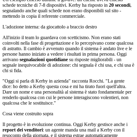
schede tecniche di 7-8 dispositivi. Kerby ha risposto in
20 secondi
,
segnalando anche quali schede non erano disponibili sul sito -
mettendo in copia il referente commerciale.
L'adozione interna: da giocattolo a braccio destro
All'inizio il team lo guardava con scetticismo. Non erano stati
coinvolti nella fase di progettazione e lo percepivano come qualcosa
di astratto. Il cambio è avvenuto quando il sistema è andato live e le
persone hanno iniziato a vedere i risultati in prima persona. Oggi
arrivano
segnalazioni quotidiane
su risposte migliorabili - un
segnale inequivocabile di adozione: chi segnala è chi usa, e chi usa è
chi si fida.
"Oggi si parla di Kerby in azienda" racconta Rocchi. "La gente
dice: ho detto a Kerby questa cosa e mi ha tirato fuori quell'altra.
Dare un nome e una personalità al sistema è stato fondamentale per
renderlo qualcosa con cui le persone interagiscono volentieri, non
qualcosa che le sostituisce."
Cosa viene costruito sopra
Il progetto è in evoluzione continua. Oggi Kerby gestisce anche i
report dei venditori
: un agente manda una mail a Kerby con il
resoconto della giornata, e il sistema estrae automaticamente