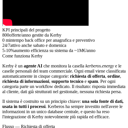
KPI principali del progetto
800
offerte/anno gestite da Kerby
0 min
tempo back office per anagrafica e preventivo
24/7
attivo anche sabato e domenica
5-10%
aumento efficienza su sistema da ~1M€/anno
Come funziona Kerby
Kerby è un
agente AI
che monitora la casella
kerberos.energy
e le
caselle personali del team commerciale. Ogni email viene classificata
automaticamente in cinque categorie:
richiesta di offerta
,
ordine
,
richiesta di informazioni
,
supporto tecnico
e
spam
. Per ogni
categoria parte un workflow dedicato. Il risultato: risposta immediata
al cliente, dati già strutturati nel gestionale, nessuna richiesta persa.
Il sistema è costruito su un principio chiave:
una sola fonte di dati,
usata in tutti i processi
. Kerberos ha sempre investito nell'avere le
informazioni in un unico database centrale, e questo ha reso
l'integrazione di Kerby notevolmente più rapida ed efficace.
Flusso — Richiesta di offerta