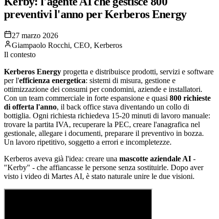
Kerby: l'agente AI che gestisce 800
preventivi l'anno per Kerberos Energy
27 marzo 2026
Giampaolo Rocchi
,
CEO, Kerberos
Il contesto
Kerberos Energy
progetta e distribuisce prodotti, servizi e software
per l'
efficienza energetica
: sistemi di misura, gestione e
ottimizzazione dei consumi per condomini, aziende e installatori.
Con un team commerciale in forte espansione e quasi
800 richieste
di offerta l'anno
, il back office stava diventando un collo di
bottiglia. Ogni richiesta richiedeva 15-20 minuti di lavoro manuale:
trovare la partita IVA, recuperare la PEC, creare l'anagrafica nel
gestionale, allegare i documenti, preparare il preventivo in bozza.
Un lavoro ripetitivo, soggetto a errori e incompletezze.
Kerberos aveva già l'idea: creare una
mascotte aziendale AI
-
"Kerby" - che affiancasse le persone senza sostituirle. Dopo aver
visto i video di Martes AI, è stato naturale unire le due visioni.