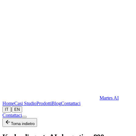
Martes AI
Home
Casi Studio
Prodotti
Blog
Contattaci
|
IT
EN
Contattaci
Torna indietro