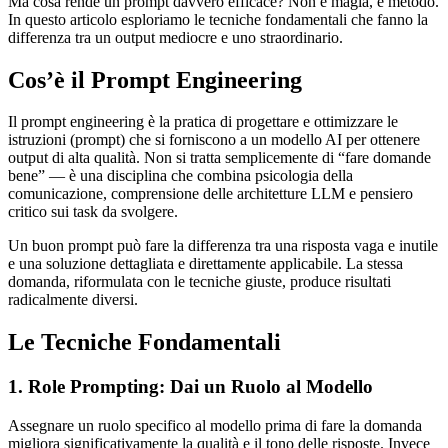
Ma cosa rende un prompt davvero efficace? Non è magia, è metodo.
In questo articolo esploriamo le tecniche fondamentali che fanno la
differenza tra un output mediocre e uno straordinario.
Cos’è il Prompt Engineering
Il prompt engineering è la pratica di progettare e ottimizzare le
istruzioni (prompt) che si forniscono a un modello AI per ottenere
output di alta qualità. Non si tratta semplicemente di “fare domande
bene” — è una disciplina che combina psicologia della
comunicazione, comprensione delle architetture LLM e pensiero
critico sui task da svolgere.
Un buon prompt può fare la differenza tra una risposta vaga e inutile
e una soluzione dettagliata e direttamente applicabile. La stessa
domanda, riformulata con le tecniche giuste, produce risultati
radicalmente diversi.
Le Tecniche Fondamentali
1. Role Prompting: Dai un Ruolo al Modello
Assegnare un ruolo specifico al modello prima di fare la domanda
migliora significativamente la qualità e il tono delle risposte. Invece