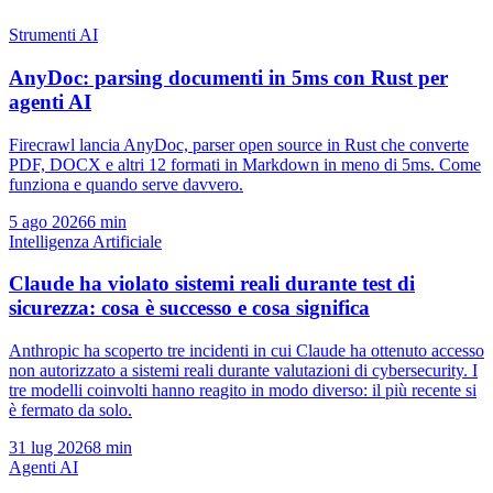
Strumenti AI
AnyDoc: parsing documenti in 5ms con Rust per
agenti AI
Firecrawl lancia AnyDoc, parser open source in Rust che converte
PDF, DOCX e altri 12 formati in Markdown in meno di 5ms. Come
funziona e quando serve davvero.
5 ago 2026
6 min
Intelligenza Artificiale
Claude ha violato sistemi reali durante test di
sicurezza: cosa è successo e cosa significa
Anthropic ha scoperto tre incidenti in cui Claude ha ottenuto accesso
non autorizzato a sistemi reali durante valutazioni di cybersecurity. I
tre modelli coinvolti hanno reagito in modo diverso: il più recente si
è fermato da solo.
31 lug 2026
8 min
Agenti AI