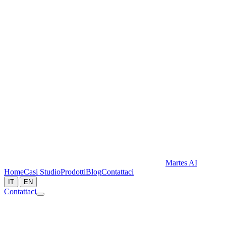
Martes AI
Home
Casi Studio
Prodotti
Blog
Contattaci
|
IT
EN
Contattaci