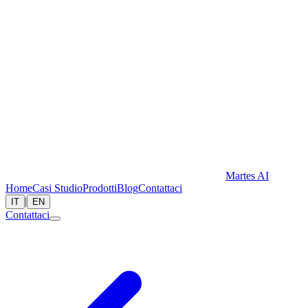
Martes AI
Home
Casi Studio
Prodotti
Blog
Contattaci
|
IT
EN
Contattaci