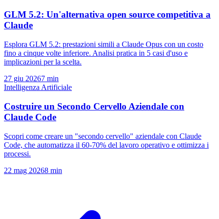
GLM 5.2: Un'alternativa open source competitiva a
Claude
Esplora GLM 5.2: prestazioni simili a Claude Opus con un costo
fino a cinque volte inferiore. Analisi pratica in 5 casi d'uso e
implicazioni per la scelta.
27 giu 2026
7 min
Intelligenza Artificiale
Costruire un Secondo Cervello Aziendale con
Claude Code
Scopri come creare un "secondo cervello" aziendale con Claude
Code, che automatizza il 60-70% del lavoro operativo e ottimizza i
processi.
22 mag 2026
8 min