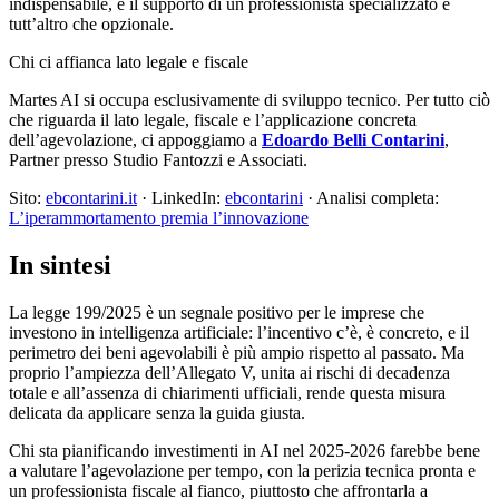
indispensabile, e il supporto di un professionista specializzato è
tutt’altro che opzionale.
Chi ci affianca lato legale e fiscale
Martes AI si occupa esclusivamente di sviluppo tecnico. Per tutto ciò
che riguarda il lato legale, fiscale e l’applicazione concreta
dell’agevolazione, ci appoggiamo a
Edoardo Belli Contarini
,
Partner presso Studio Fantozzi e Associati.
Sito:
ebcontarini.it
· LinkedIn:
ebcontarini
· Analisi completa:
L’iperammortamento premia l’innovazione
In sintesi
La legge 199/2025 è un segnale positivo per le imprese che
investono in intelligenza artificiale: l’incentivo c’è, è concreto, e il
perimetro dei beni agevolabili è più ampio rispetto al passato. Ma
proprio l’ampiezza dell’Allegato V, unita ai rischi di decadenza
totale e all’assenza di chiarimenti ufficiali, rende questa misura
delicata da applicare senza la guida giusta.
Chi sta pianificando investimenti in AI nel 2025-2026 farebbe bene
a valutare l’agevolazione per tempo, con la perizia tecnica pronta e
un professionista fiscale al fianco, piuttosto che affrontarla a