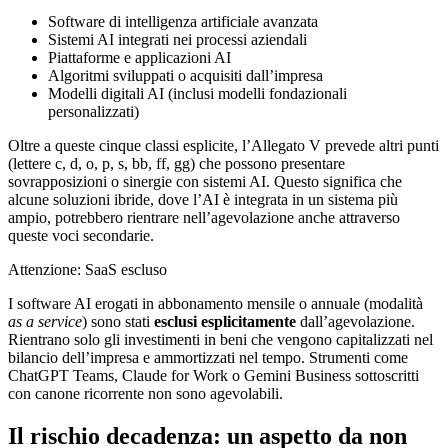
Software di intelligenza artificiale avanzata
Sistemi AI integrati nei processi aziendali
Piattaforme e applicazioni AI
Algoritmi sviluppati o acquisiti dall’impresa
Modelli digitali AI (inclusi modelli fondazionali
personalizzati)
Oltre a queste cinque classi esplicite, l’Allegato V prevede altri punti
(lettere c, d, o, p, s, bb, ff, gg) che possono presentare
sovrapposizioni o sinergie con sistemi AI. Questo significa che
alcune soluzioni ibride, dove l’AI è integrata in un sistema più
ampio, potrebbero rientrare nell’agevolazione anche attraverso
queste voci secondarie.
Attenzione: SaaS escluso
I software AI erogati in abbonamento mensile o annuale (modalità
as a service
) sono stati
esclusi esplicitamente
dall’agevolazione.
Rientrano solo gli investimenti in beni che vengono capitalizzati nel
bilancio dell’impresa e ammortizzati nel tempo. Strumenti come
ChatGPT Teams, Claude for Work o Gemini Business sottoscritti
con canone ricorrente non sono agevolabili.
Il rischio decadenza: un aspetto da non