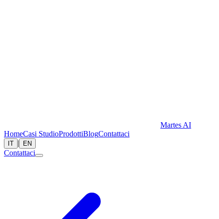
Martes AI
Home
Casi Studio
Prodotti
Blog
Contattaci
|
IT
EN
Contattaci