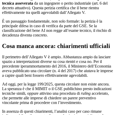
tecnica asseverata
da un ingegnere o perito industriale (art. 6 del
decreto attuativo). Questa perizia certifica che il bene rientra
effettivamente tra quelli agevolabili dall’Allegato V.
È un passaggio fondamentale, non solo formale: la perizia è la
principale difesa in caso di verifica da parte del GSE. Se la
classificazione del bene AI non regge all’esame tecnico, il rischio di
decadenza diventa concreto.
Cosa manca ancora: chiarimenti ufficiali
Il perimetro dell’Allegato V è ampio. Abbastanza ampio da lasciare
spazio a interpretazioni diverse su cosa rientri e cosa no. Per il
precedente iperammortamento del 2016, il Ministero dell’Economia
aveva pubblicato una circolare (n. 4 del 2017) che aiutava le imprese
a capire quali beni fossero effettivamente agevolabili.
Ad oggi, per la legge 199/2025, questa circolare non esiste ancora.
La speranza è che il MIMIT o il GSE publlichino presto indicazioni
tecniche simili, oppure attivino una procedura di
ruling
accelerato,
che permette alle imprese di chiedere un parere preventivo
vincolante prima di procedere con l’investimento.
In assenza di questi chiarimenti, l’analisi caso per caso rimane