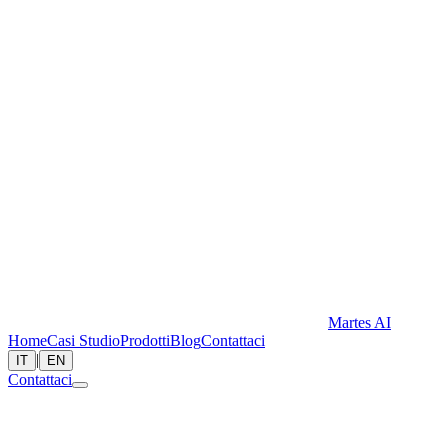
Martes AI
Home
Casi Studio
Prodotti
Blog
Contattaci
|
IT
EN
Contattaci