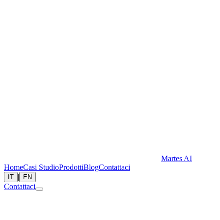
Martes AI
Home
Casi Studio
Prodotti
Blog
Contattaci
|
IT
EN
Contattaci