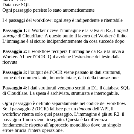
Database SQL
Ogni passaggio persiste lo stato automaticamente
I 4 passaggi del workflow: ogni step è indipendente e ritentabile
Passaggio 1
: il Worker riceve l’immagine e la salva su R2, l’
object
storage
di Cloudflare. A questo punto il lavoro del Worker è finito.
L’immagine è al sicuro indipendentemente da cosa succede dopo.
Passaggio 2
: il workflow recupera l’immagine da R2 e la invia a
Workers AI per l’OCR. Qui avviene l’estrazione del testo dalla
ricevuta.
Passaggio 3
: l’output dell’OCR viene parsato in dati strutturati,
nome del commerciante, importo totale, data della transazione.
Passaggio 4
: i dati strutturati vengono scritti in D1, il database SQL
di Cloudflare. La spesa è archiviata, strutturata e interrogabile.
Ogni passaggio è definito separatamente nel codice del workflow.
Se il passaggio 2 (OCR) fallisce per un
timeout
dell’API, il
workflow ritenta solo quel passaggio. L’immagine è già su R2, il
passaggio 1 non viene rieseguito. Questa è la differenza
fondamentale rispetto all’approccio monolitico dove un singolo
errore brucia l’intera operazione.