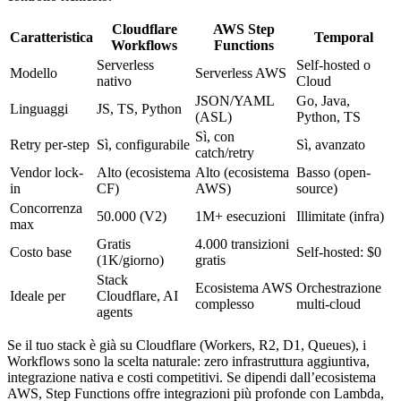
Cloudflare
AWS Step
Caratteristica
Temporal
Workflows
Functions
Serverless
Self-hosted o
Modello
Serverless AWS
nativo
Cloud
JSON/YAML
Go, Java,
Linguaggi
JS, TS, Python
(ASL)
Python, TS
Sì, con
Retry per-step
Sì, configurabile
Sì, avanzato
catch/retry
Vendor lock-
Alto (ecosistema
Alto (ecosistema
Basso (open-
in
CF)
AWS)
source)
Concorrenza
50.000 (V2)
1M+ esecuzioni
Illimitate (infra)
max
Gratis
4.000 transizioni
Costo base
Self-hosted: $0
(1K/giorno)
gratis
Stack
Ecosistema AWS
Orchestrazione
Ideale per
Cloudflare, AI
complesso
multi-cloud
agents
Se il tuo stack è già su Cloudflare (Workers, R2, D1, Queues), i
Workflows sono la scelta naturale: zero infrastruttura aggiuntiva,
integrazione nativa e costi competitivi. Se dipendi dall’ecosistema
AWS, Step Functions offre integrazioni più profonde con Lambda,