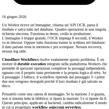
16 giugno 2026
Un Worker riceve un’immagine, chiama un’API OCR, parsa il
risultato e salva tutto nel database. Quattro operazioni in una singola
richiesta sincrona. Funziona in demo, crolla in produzione.
L’immagine è troppo grande, l’OCR impiega 8 secondi, il Worker
va in
timeout
. Oppure tutto funziona tranne la scrittura nel database:
il dato parsato resta in memoria e poi scompare. Nessun recovery,
nessun log utile.
Cloudflare Workflows
risolve esattamente questo problema. È un
motore di
durable execution
integrato nella piattaforma Workers che
permette di spezzare operazioni complesse in passaggi indipendenti,
ognuno con il proprio stato persistente e la propria logica di retry. Se
il passaggio 3 fallisce, il workflow riprende dal passaggio 3: i primi
due non vengono rieseguiti perché il loro risultato è già salvato su
disco.
Pensatelo come una catena di montaggio. Se la stazione 3 si guasta,
non si smonta tutta la fabbrica: si ripara la stazione 3 e si riparte da lì.
Questo principio, applicato al backend, cambia radicalmente il modo
in cui si progettano
workflow asincroni serverless
.