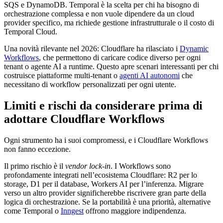
SQS e DynamoDB. Temporal è la scelta per chi ha bisogno di
orchestrazione complessa e non vuole dipendere da un cloud
provider specifico, ma richiede gestione infrastrutturale o il costo di
Temporal Cloud.
Una novità rilevante nel 2026: Cloudflare ha rilasciato i
Dynamic
Workflows
, che permettono di caricare codice diverso per ogni
tenant o agente AI a runtime. Questo apre scenari interessanti per chi
costruisce piattaforme multi-tenant o
agenti AI autonomi
che
necessitano di workflow personalizzati per ogni utente.
Limiti e rischi da considerare prima di
adottare Cloudflare Workflows
Ogni strumento ha i suoi compromessi, e i Cloudflare Workflows
non fanno eccezione.
Il primo rischio è il
vendor lock-in
. I Workflows sono
profondamente integrati nell’ecosistema Cloudflare: R2 per lo
storage, D1 per il database, Workers AI per l’inferenza. Migrare
verso un altro provider significherebbe riscrivere gran parte della
logica di orchestrazione. Se la portabilità è una priorità, alternative
come Temporal o
Inngest
offrono maggiore indipendenza.