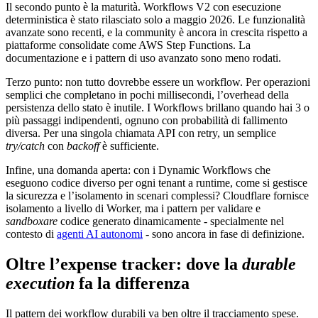
Il secondo punto è la maturità. Workflows V2 con esecuzione
deterministica è stato rilasciato solo a maggio 2026. Le funzionalità
avanzate sono recenti, e la community è ancora in crescita rispetto a
piattaforme consolidate come AWS Step Functions. La
documentazione e i pattern di uso avanzato sono meno rodati.
Terzo punto: non tutto dovrebbe essere un workflow. Per operazioni
semplici che completano in pochi millisecondi, l’overhead della
persistenza dello stato è inutile. I Workflows brillano quando hai 3 o
più passaggi indipendenti, ognuno con probabilità di fallimento
diversa. Per una singola chiamata API con retry, un semplice
try/catch
con
backoff
è sufficiente.
Infine, una domanda aperta: con i Dynamic Workflows che
eseguono codice diverso per ogni tenant a runtime, come si gestisce
la sicurezza e l’isolamento in scenari complessi? Cloudflare fornisce
isolamento a livello di Worker, ma i pattern per validare e
sandboxare
codice generato dinamicamente - specialmente nel
contesto di
agenti AI autonomi
- sono ancora in fase di definizione.
Oltre l’expense tracker: dove la
durable
execution
fa la differenza
Il pattern dei workflow durabili va ben oltre il tracciamento spese.