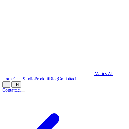
Martes AI
Home
Casi Studio
Prodotti
Blog
Contattaci
|
IT
EN
Contattaci