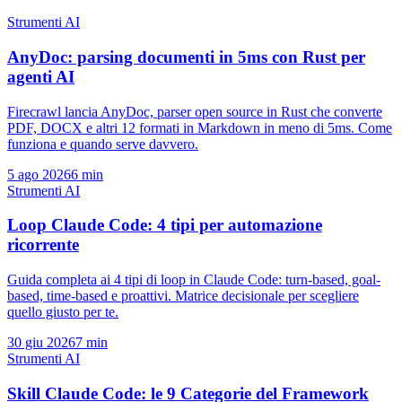
Strumenti AI
AnyDoc: parsing documenti in 5ms con Rust per
agenti AI
Firecrawl lancia AnyDoc, parser open source in Rust che converte
PDF, DOCX e altri 12 formati in Markdown in meno di 5ms. Come
funziona e quando serve davvero.
5 ago 2026
6 min
Strumenti AI
Loop Claude Code: 4 tipi per automazione
ricorrente
Guida completa ai 4 tipi di loop in Claude Code: turn-based, goal-
based, time-based e proattivi. Matrice decisionale per scegliere
quello giusto per te.
30 giu 2026
7 min
Strumenti AI
Skill Claude Code: le 9 Categorie del Framework