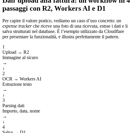
Dall’upload alla fattura: un workflow in 4
passaggi con R2, Workers AI e D1
Per capire il valore pratico, vediamo un caso d’uso concreto: un
expense tracker
che riceve una foto di una ricevuta, estrae i dati e li
salva strutturati nel database. È l’esempio utilizzato da Cloudflare
per presentare la funzionalità, e illustra perfettamente il pattern.
1
Upload → R2
Immagine al sicuro
→
↓
2
OCR → Workers AI
Estrazione testo
→
↓
3
Parsing dati
Importo, data, nome
→
↓
4
Salva → D1