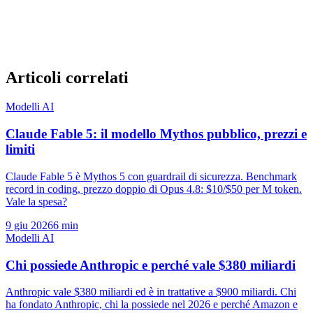
Articoli correlati
Modelli AI
Claude Fable 5: il modello Mythos pubblico, prezzi e
limiti
Claude Fable 5 è Mythos 5 con guardrail di sicurezza. Benchmark
record in coding, prezzo doppio di Opus 4.8: $10/$50 per M token.
Vale la spesa?
9 giu 2026
6 min
Modelli AI
Chi possiede Anthropic e perché vale $380 miliardi
Anthropic vale $380 miliardi ed è in trattative a $900 miliardi. Chi
ha fondato Anthropic, chi la possiede nel 2026 e perché Amazon e