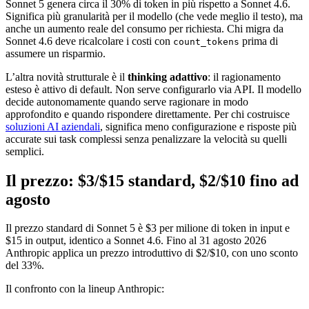
Sonnet 5 genera circa il 30% di token in più rispetto a Sonnet 4.6.
Significa più granularità per il modello (che vede meglio il testo), ma
anche un aumento reale del consumo per richiesta. Chi migra da
Sonnet 4.6 deve ricalcolare i costi con
prima di
count_tokens
assumere un risparmio.
L’altra novità strutturale è il
thinking adattivo
: il ragionamento
esteso è attivo di default. Non serve configurarlo via API. Il modello
decide autonomamente quando serve ragionare in modo
approfondito e quando rispondere direttamente. Per chi costruisce
soluzioni AI aziendali
, significa meno configurazione e risposte più
accurate sui task complessi senza penalizzare la velocità su quelli
semplici.
Il prezzo: $3/$15 standard, $2/$10 fino ad
agosto
Il prezzo standard di Sonnet 5 è $3 per milione di token in input e
$15 in output, identico a Sonnet 4.6. Fino al 31 agosto 2026
Anthropic applica un prezzo introduttivo di $2/$10, con uno sconto
del 33%.
Il confronto con la lineup Anthropic: