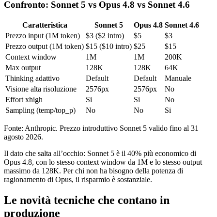
Confronto: Sonnet 5 vs Opus 4.8 vs Sonnet 4.6
Caratteristica
Sonnet 5
Opus 4.8
Sonnet 4.6
Prezzo input (1M token)
$3 ($2 intro)
$5
$3
Prezzo output (1M token)
$15 ($10 intro)
$25
$15
Context window
1M
1M
200K
Max output
128K
128K
64K
Thinking adattivo
Default
Default
Manuale
Visione alta risoluzione
2576px
2576px
No
Effort xhigh
Si
Si
No
Sampling (temp/top_p)
No
No
Si
Fonte: Anthropic. Prezzo introduttivo Sonnet 5 valido fino al 31
agosto 2026.
Il dato che salta all’occhio: Sonnet 5 è il 40% più economico di
Opus 4.8, con lo stesso context window da 1M e lo stesso output
massimo da 128K. Per chi non ha bisogno della potenza di
ragionamento di Opus, il risparmio è sostanziale.
Le novità tecniche che contano in
produzione