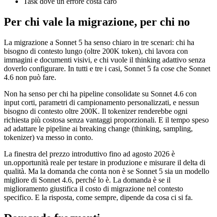
Task dove un errore costa caro
Per chi vale la migrazione, per chi no
La migrazione a Sonnet 5 ha senso chiaro in tre scenari: chi ha
bisogno di contesto lungo (oltre 200K token), chi lavora con
immagini e documenti visivi, e chi vuole il thinking adattivo senza
doverlo configurare. In tutti e tre i casi, Sonnet 5 fa cose che Sonnet
4.6 non può fare.
Non ha senso per chi ha pipeline consolidate su Sonnet 4.6 con
input corti, parametri di campionamento personalizzati, e nessun
bisogno di contesto oltre 200K. Il tokenizer renderebbe ogni
richiesta più costosa senza vantaggi proporzionali. E il tempo speso
ad adattare le pipeline ai breaking change (thinking, sampling,
tokenizer) va messo in conto.
La finestra del prezzo introduttivo fino ad agosto 2026 è
un.opportunità reale per testare in produzione e misurare il delta di
qualità. Ma la domanda che conta non è se Sonnet 5 sia un modello
migliore di Sonnet 4.6, perché lo è. La domanda è se il
miglioramento giustifica il costo di migrazione nel contesto
specifico. E la risposta, come sempre, dipende da cosa ci si fa.