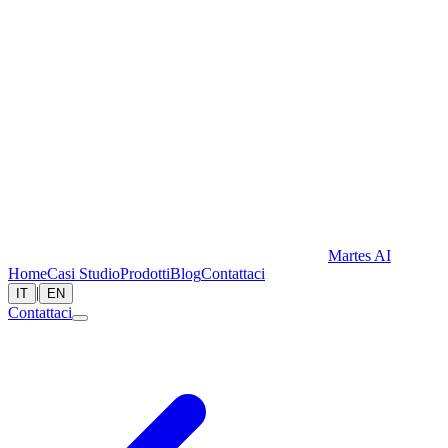
Martes AI
Home
Casi Studio
Prodotti
Blog
Contattaci
|
IT
EN
Contattaci