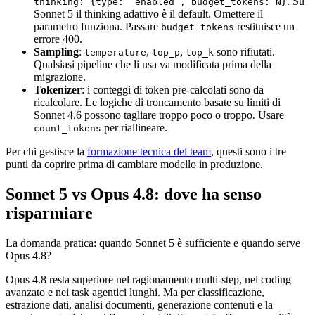
. Su
thinking: {type: “enabled”, budget_tokens: N}
Sonnet 5 il thinking adattivo è il default. Omettere il
parametro funziona. Passare
restituisce un
budget_tokens
errore 400.
Sampling
:
,
,
sono rifiutati.
temperature
top_p
top_k
Qualsiasi pipeline che li usa va modificata prima della
migrazione.
Tokenizer
: i conteggi di token pre-calcolati sono da
ricalcolare. Le logiche di troncamento basate su limiti di
Sonnet 4.6 possono tagliare troppo poco o troppo. Usare
per riallineare.
count_tokens
Per chi gestisce la
formazione tecnica del team
, questi sono i tre
punti da coprire prima di cambiare modello in produzione.
Sonnet 5 vs Opus 4.8: dove ha senso
risparmiare
La domanda pratica: quando Sonnet 5 è sufficiente e quando serve
Opus 4.8?
Opus 4.8 resta superiore nel ragionamento multi-step, nel coding
avanzato e nei task agentici lunghi. Ma per classificazione,
estrazione dati, analisi documenti, generazione contenuti e la