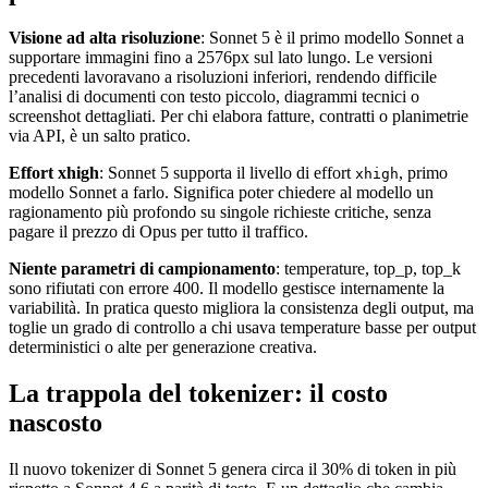
Visione ad alta risoluzione
: Sonnet 5 è il primo modello Sonnet a
supportare immagini fino a 2576px sul lato lungo. Le versioni
precedenti lavoravano a risoluzioni inferiori, rendendo difficile
l’analisi di documenti con testo piccolo, diagrammi tecnici o
screenshot dettagliati. Per chi elabora fatture, contratti o planimetrie
via API, è un salto pratico.
Effort xhigh
: Sonnet 5 supporta il livello di effort
, primo
xhigh
modello Sonnet a farlo. Significa poter chiedere al modello un
ragionamento più profondo su singole richieste critiche, senza
pagare il prezzo di Opus per tutto il traffico.
Niente parametri di campionamento
: temperature, top_p, top_k
sono rifiutati con errore 400. Il modello gestisce internamente la
variabilità. In pratica questo migliora la consistenza degli output, ma
toglie un grado di controllo a chi usava temperature basse per output
deterministici o alte per generazione creativa.
La trappola del tokenizer: il costo
nascosto
Il nuovo tokenizer di Sonnet 5 genera circa il 30% di token in più