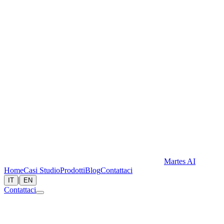
Martes AI
Home
Casi Studio
Prodotti
Blog
Contattaci
|
IT
EN
Contattaci