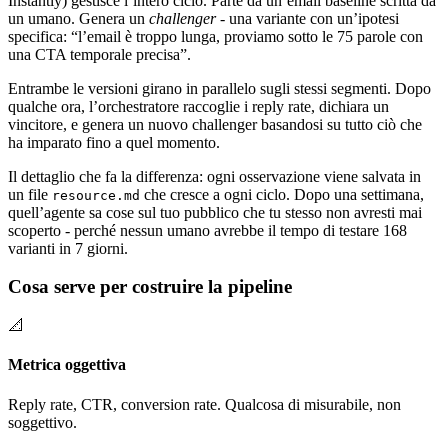
Instantly) gestisce l’intero ciclo. Parte da un’email baseline scritta da
un umano. Genera un
challenger
- una variante con un’ipotesi
specifica: “l’email è troppo lunga, proviamo sotto le 75 parole con
una CTA temporale precisa”.
Entrambe le versioni girano in parallelo sugli stessi segmenti. Dopo
qualche ora, l’orchestratore raccoglie i reply rate, dichiara un
vincitore, e genera un nuovo challenger basandosi su tutto ciò che
ha imparato fino a quel momento.
Il dettaglio che fa la differenza: ogni osservazione viene salvata in
un file
che cresce a ogni ciclo. Dopo una settimana,
resource.md
quell’agente sa cose sul tuo pubblico che tu stesso non avresti mai
scoperto - perché nessun umano avrebbe il tempo di testare 168
varianti in 7 giorni.
Cosa serve per costruire la pipeline
📐
Metrica oggettiva
Reply rate, CTR, conversion rate. Qualcosa di misurabile, non
soggettivo.