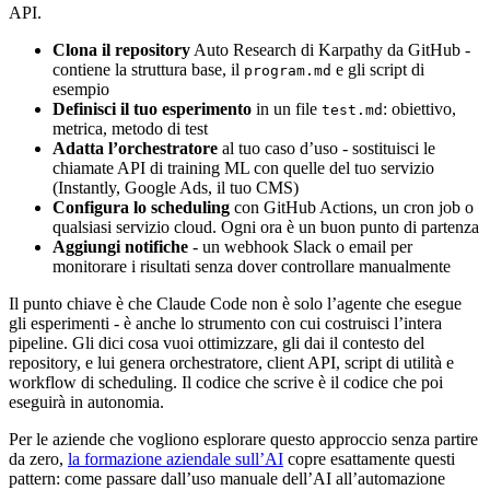
API.
Clona il repository
Auto Research di Karpathy da GitHub -
contiene la struttura base, il
e gli script di
program.md
esempio
Definisci il tuo esperimento
in un file
: obiettivo,
test.md
metrica, metodo di test
Adatta l’orchestratore
al tuo caso d’uso - sostituisci le
chiamate API di training ML con quelle del tuo servizio
(Instantly, Google Ads, il tuo CMS)
Configura lo scheduling
con GitHub Actions, un cron job o
qualsiasi servizio cloud. Ogni ora è un buon punto di partenza
Aggiungi notifiche
- un webhook Slack o email per
monitorare i risultati senza dover controllare manualmente
Il punto chiave è che Claude Code non è solo l’agente che esegue
gli esperimenti - è anche lo strumento con cui costruisci l’intera
pipeline. Gli dici cosa vuoi ottimizzare, gli dai il contesto del
repository, e lui genera orchestratore, client API, script di utilità e
workflow di scheduling. Il codice che scrive è il codice che poi
eseguirà in autonomia.
Per le aziende che vogliono esplorare questo approccio senza partire
da zero,
la formazione aziendale sull’AI
copre esattamente questi
pattern: come passare dall’uso manuale dell’AI all’automazione