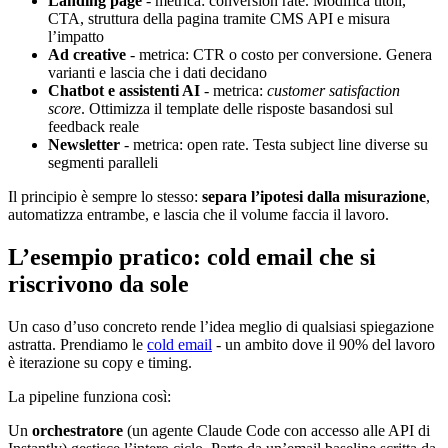
Landing page
- metrica: conversion rate. Modifica titoli,
CTA, struttura della pagina tramite CMS API e misura
l’impatto
Ad creative
- metrica: CTR o costo per conversione. Genera
varianti e lascia che i dati decidano
Chatbot e assistenti AI
- metrica:
customer satisfaction
score
. Ottimizza il template delle risposte basandosi sul
feedback reale
Newsletter
- metrica: open rate. Testa subject line diverse su
segmenti paralleli
Il principio è sempre lo stesso:
separa l’ipotesi dalla misurazione
,
automatizza entrambe, e lascia che il volume faccia il lavoro.
L’esempio pratico: cold email che si
riscrivono da sole
Un caso d’uso concreto rende l’idea meglio di qualsiasi spiegazione
astratta. Prendiamo le
cold email
- un ambito dove il 90% del lavoro
è iterazione su copy e timing.
La pipeline funziona così:
Un
orchestratore
(un agente Claude Code con accesso alle API di