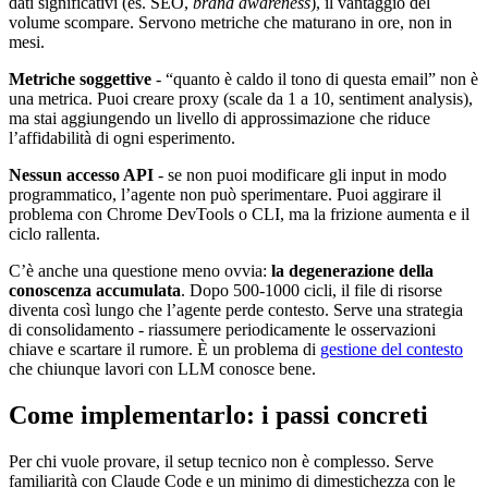
dati significativi (es. SEO,
brand awareness
), il vantaggio del
volume scompare. Servono metriche che maturano in ore, non in
mesi.
Metriche soggettive
- “quanto è caldo il tono di questa email” non è
una metrica. Puoi creare proxy (scale da 1 a 10, sentiment analysis),
ma stai aggiungendo un livello di approssimazione che riduce
l’affidabilità di ogni esperimento.
Nessun accesso API
- se non puoi modificare gli input in modo
programmatico, l’agente non può sperimentare. Puoi aggirare il
problema con Chrome DevTools o CLI, ma la frizione aumenta e il
ciclo rallenta.
C’è anche una questione meno ovvia:
la degenerazione della
conoscenza accumulata
. Dopo 500-1000 cicli, il file di risorse
diventa così lungo che l’agente perde contesto. Serve una strategia
di consolidamento - riassumere periodicamente le osservazioni
chiave e scartare il rumore. È un problema di
gestione del contesto
che chiunque lavori con LLM conosce bene.
Come implementarlo: i passi concreti
Per chi vuole provare, il setup tecnico non è complesso. Serve
familiarità con Claude Code e un minimo di dimestichezza con le