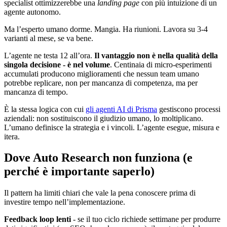
specialist ottimizzerebbe una
landing page
con più intuizione di un
agente autonomo.
Ma l’esperto umano dorme. Mangia. Ha riunioni. Lavora su 3-4
varianti al mese, se va bene.
L’agente ne testa 12 all’ora.
Il vantaggio non è nella qualità della
singola decisione - è nel volume
. Centinaia di micro-esperimenti
accumulati producono miglioramenti che nessun team umano
potrebbe replicare, non per mancanza di competenza, ma per
mancanza di tempo.
È la stessa logica con cui
gli agenti AI di Prisma
gestiscono processi
aziendali: non sostituiscono il giudizio umano, lo moltiplicano.
L’umano definisce la strategia e i vincoli. L’agente esegue, misura e
itera.
Dove Auto Research non funziona (e
perché è importante saperlo)
Il pattern ha limiti chiari che vale la pena conoscere prima di
investire tempo nell’implementazione.
Feedback loop lenti
- se il tuo ciclo richiede settimane per produrre