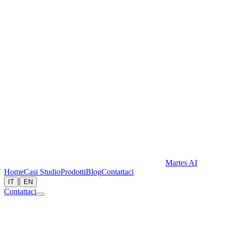
Martes AI
Home
Casi Studio
Prodotti
Blog
Contattaci
|
IT
EN
Contattaci