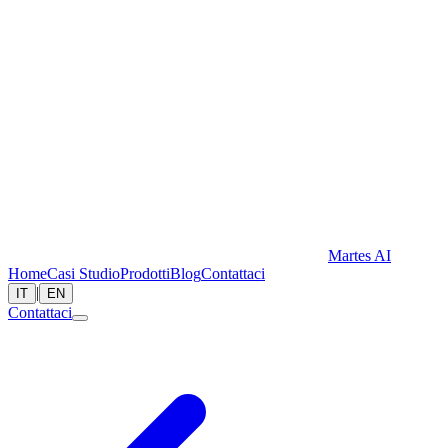
Martes AI
Home
Casi Studio
Prodotti
Blog
Contattaci
|
IT
EN
Contattaci