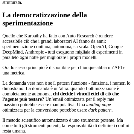
strutturata.
La democratizzazione della
sperimentazione
Quello che Karpathy ha fatto con Auto Research è rendere
accessibile ciò che i grandi laboratori AI fanno da anni:
sperimentazione continua, autonoma, su scala. OpenAI, Google
DeepMind, Anthropic - tutti eseguono migliaia di esperimenti in
parallelo ogni notte per migliorare i propri modelli.
Ora lo stesso principio è disponibile per chiunque abbia un’API e
una metrica.
La domanda vera non è se il pattern funziona - funziona, i numeri lo
dimostrano. La domanda è un’altra: quando l’ottimizzazione è
completamente autonoma,
chi decide i vincoli etici di ciò che
l’agente può testare?
Un’email ottimizzata per il reply rate
massimo potrebbe essere manipolativa. Una
landing page
ottimizzata per la conversione potrebbe usare
dark pattern
.
Il metodo scientifico automatizzato è uno strumento potente. Ma
come tutti gli strumenti potenti, la responsabilità di definire i confini
resta umana.