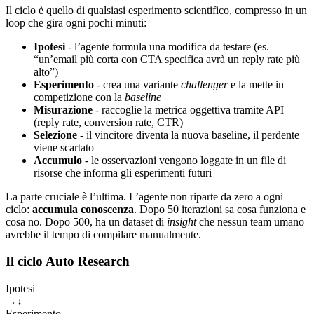
Il ciclo è quello di qualsiasi esperimento scientifico, compresso in un
loop che gira ogni pochi minuti:
Ipotesi
- l’agente formula una modifica da testare (es.
“un’email più corta con CTA specifica avrà un reply rate più
alto”)
Esperimento
- crea una variante
challenger
e la mette in
competizione con la
baseline
Misurazione
- raccoglie la metrica oggettiva tramite API
(reply rate, conversion rate, CTR)
Selezione
- il vincitore diventa la nuova baseline, il perdente
viene scartato
Accumulo
- le osservazioni vengono loggate in un file di
risorse che informa gli esperimenti futuri
La parte cruciale è l’ultima. L’agente non riparte da zero a ogni
ciclo:
accumula conoscenza
. Dopo 50 iterazioni sa cosa funziona e
cosa no. Dopo 500, ha un dataset di
insight
che nessun team umano
avrebbe il tempo di compilare manualmente.
Il ciclo Auto Research
Ipotesi
→
↓
Esperimento