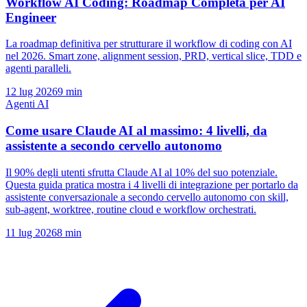
Workflow AI Coding: Roadmap Completa per AI
Engineer
La roadmap definitiva per strutturare il workflow di coding con AI
nel 2026. Smart zone, alignment session, PRD, vertical slice, TDD e
agenti paralleli.
12 lug 2026
9 min
Agenti AI
Come usare Claude AI al massimo: 4 livelli, da
assistente a secondo cervello autonomo
Il 90% degli utenti sfrutta Claude AI al 10% del suo potenziale.
Questa guida pratica mostra i 4 livelli di integrazione per portarlo da
assistente conversazionale a secondo cervello autonomo con skill,
sub-agent, worktree, routine cloud e workflow orchestrati.
11 lug 2026
8 min